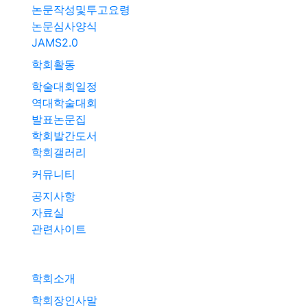
논문작성및투고요령
논문심사양식
JAMS2.0
학회활동
학술대회일정
역대학술대회
발표논문집
학회발간도서
학회갤러리
커뮤니티
공지사항
자료실
관련사이트
학회소개
학회장인사말