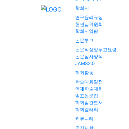
학회지
연구윤리규정
현편집위원회
학회지열람
논문투고
논문작성및투고요령
논문심사양식
JAMS2.0
학회활동
학술대회일정
역대학술대회
발표논문집
학회발간도서
학회갤러리
커뮤니티
공지사항