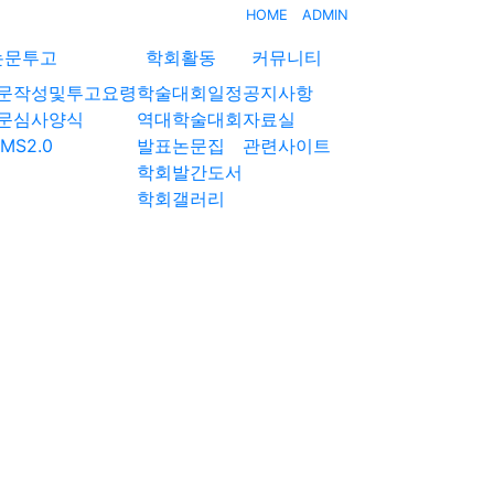
HOME
ADMIN
논문투고
학회활동
커뮤니티
문작성및투고요령
학술대회일정
공지사항
문심사양식
역대학술대회
자료실
MS2.0
발표논문집
관련사이트
학회발간도서
학회갤러리