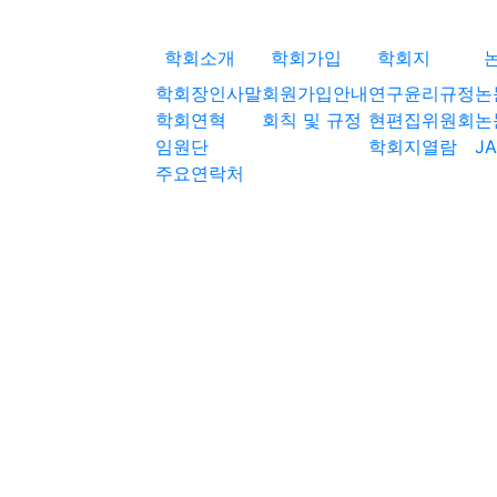
학회소개
학회가입
학회지
학회장인사말
회원가입안내
연구윤리규정
논
학회연혁
회칙 및 규정
현편집위원회
논
임원단
학회지열람
JA
주요연락처