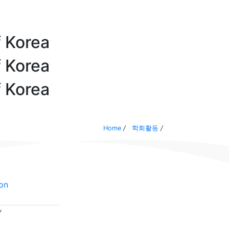
f
Korea
f
Korea
f
Korea
Home
/
학회활동
/
Y