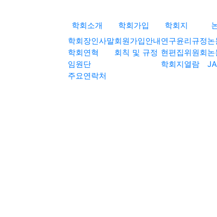
학회소개
학회가입
학회지
학회장인사말
회원가입안내
연구윤리규정
논
학회연혁
회칙 및 규정
현편집위원회
논
임원단
학회지열람
JA
주요연락처