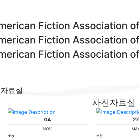
merican
Fiction Association o
merican
Fiction Association o
merican
Fiction Association o
진자료실
사진자료실
04
27
NOV
MA
+5
+9