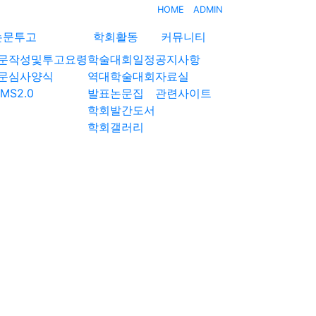
HOME
ADMIN
논문투고
학회활동
커뮤니티
문작성및투고요령
학술대회일정
공지사항
문심사양식
역대학술대회
자료실
MS2.0
발표논문집
관련사이트
학회발간도서
학회갤러리