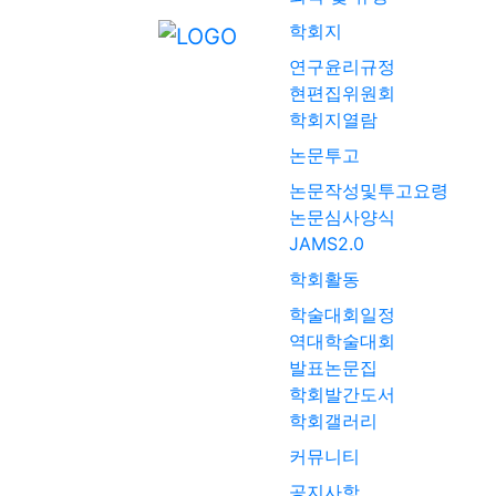
학회지
연구윤리규정
현편집위원회
학회지열람
논문투고
논문작성및투고요령
논문심사양식
JAMS2.0
학회활동
학술대회일정
역대학술대회
발표논문집
학회발간도서
학회갤러리
커뮤니티
공지사항