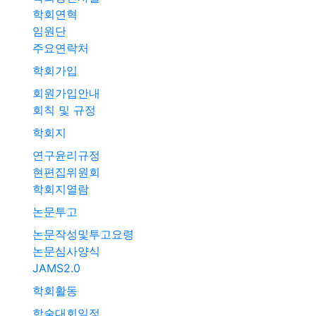
학회연혁
임원단
주요연락처
학회가입
회원가입안내
회칙 및 규정
학회지
연구윤리규정
현편집위원회
학회지열람
논문투고
논문작성및투고요령
논문심사양식
JAMS2.0
학회활동
학술대회일정