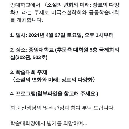
앙대학교에서
〈소설의 변화와 미래
:
장르의 다양
화〉
라는 주제로
미국소설학회와 공동학술대회
를 개최합니다
.
1.
일시
: 2024
년
4
월
27
일 토요일
,
오후
1
시부터
2.
장소
:
중앙대학교
(
후문측 대학원
5
층 국제회의
실
(302
관
, 503
호
)
3.
학술대회 주제
〈소설의 변화와 미래
:
장르의 다양화〉
4.
프로그램
(
첨부파일을 참고해 주세요
.)
회원 선생님의 많은 관심과 참여 부탁 드립니다
.
학술대회장에서 뵙기를 희망하며
...