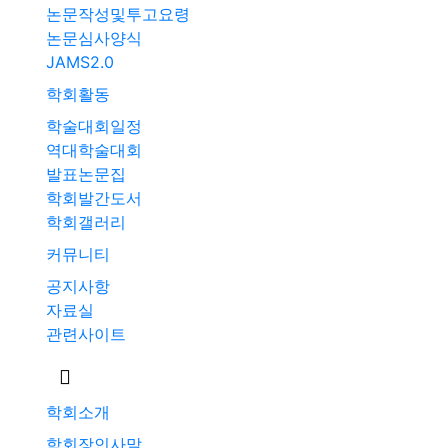
논문작성및투고요령
논문심사양식
JAMS2.0
학회활동
학술대회일정
역대학술대회
발표논문집
학회발간도서
학회갤러리
커뮤니티
공지사항
자료실
관련사이트
학회소개
학회장인사말